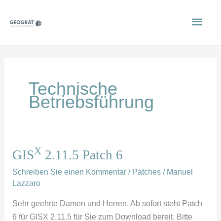
Zum
Hau
Inhalt
springen
Technische
Betriebsführung
X
X
GIS
2.11.5 Patch 6
GIS
2.11.5
Schreiben Sie einen Kommentar
/
Patches
/
Manuel
Patch
Lazzaro
6
Sehr geehrte Damen und Herren, Ab sofort steht Patch
6 für GISX 2.11.5 für Sie zum Download bereit. Bitte