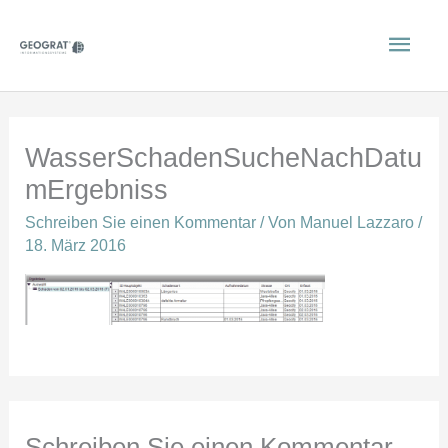
Zum
Hau
Inhalt
springen
WasserSchadenSucheNachDatu
mErgebniss
Schreiben Sie einen Kommentar
/ Von
Manuel Lazzaro
/
18. März 2016
Schreiben Sie einen Kommentar